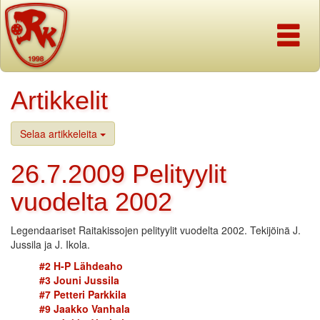
Navigaati
Artikkelit
Selaa artikkeleita
26.7.2009 Pelityylit
vuodelta 2002
Legendaariset Raitakissojen pelityylit vuodelta 2002. Tekijöinä J.
Jussila ja J. Ikola.
#2 H-P Lähdeaho
#3 Jouni Jussila
#7 Petteri Parkkila
#9 Jaakko Vanhala