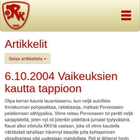
Navigaati
Artikkelit
Selaa artikkeleita
6.10.2004 Vaikeuksien
kautta tappioon
Olipa kerran kaunis lauantaiaamu, kun neljä autollista
ihmiskunnan pohjasakkaa, raitakissoja, matkasi Porvooseen
pelailemaan sählypalloa. Viime reissu Porvooseen toi peräti neljä
sarjapistettä, joten nyt oli jotenkin pidettävä jumalat tyytyväisinä.
Kausi alkoi ottelulla KKV:tä vastaan, joka oli viime kaudella
nähtävästi tahallaan hävinnyt kissoille jotta kohtaaminen
vitosdivarissa olisi uudestaan mahdollista. Peli ei lähtenyt hyvin