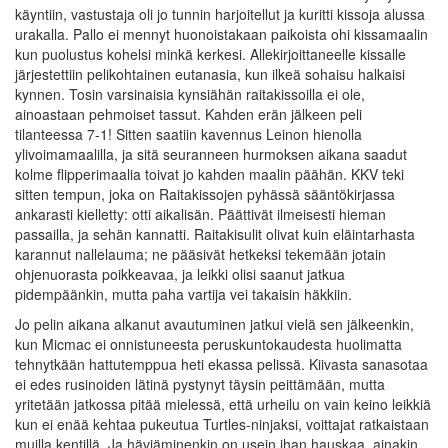
käyntiin, vastustaja oli jo tunnin harjoitellut ja kuritti kissoja alussa
urakalla. Pallo ei mennyt huonoistakaan paikoista ohi kissamaalin
kun puolustus kohelsi minkä kerkesi. Allekirjoittaneelle kissalle
järjestettiin pelikohtainen eutanasia, kun ilkeä sohaisu halkaisi
kynnen. Tosin varsinaisia kynsiähän raitakissoilla ei ole,
ainoastaan pehmoiset tassut. Kahden erän jälkeen peli
tilanteessa 7-1! Sitten saatiin kavennus Leinon hienolla
ylivoimamaalilla, ja sitä seuranneen hurmoksen aikana saadut
kolme flipperimaalia toivat jo kahden maalin päähän. KKV teki
sitten tempun, joka on Raitakissojen pyhässä sääntökirjassa
ankarasti kielletty: otti aikalisän. Päättivät ilmeisesti hieman
passailla, ja sehän kannatti. Raitakisulit olivat kuin eläintarhasta
karannut nallelauma; ne pääsivät hetkeksi tekemään jotain
ohjenuorasta poikkeavaa, ja leikki olisi saanut jatkua
pidempäänkin, mutta paha vartija vei takaisin häkkiin.
Jo pelin aikana alkanut avautuminen jatkui vielä sen jälkeenkin,
kun Micmac ei onnistuneesta peruskuntokaudesta huolimatta
tehnytkään hattutemppua heti ekassa pelissä. Kiivasta sanasotaa
ei edes rusinoiden lätinä pystynyt täysin peittämään, mutta
yritetään jatkossa pitää mielessä, että urheilu on vain keino leikkiä
kun ei enää kehtaa pukeutua Turtles-ninjaksi, voittajat ratkaistaan
muilla kentillä. Ja häviäminenkin on usein ihan hauskaa, ainakin