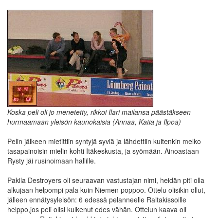
Koska peli oli jo menetetty, rikkoi Ilari mailansa päästäkseen
hurmaamaan yleisön kaunokaisia (Annaa, Katia ja Ilpoa)
Pelin jälkeen mietittiin syntyjä syviä ja lähdettiin kuitenkin melko
tasapainoisin mielin kohti Itäkeskusta, ja syömään. Ainoastaan
Rysty jäi rusinoimaan hallille.
Pakila Destroyers oli seuraavan vastustajan nimi, heidän piti olla
alkujaan helpompi pala kuin Niemen poppoo. Ottelu olisikin ollut,
jälleen ennätysyleisön: 6 edessä pelanneelle Raitakissoille
helppo,jos peli olisi kulkenut edes vähän. Ottelun kaava oli