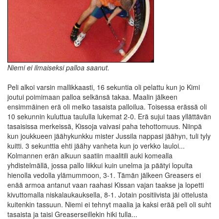
Niemi ei ilmaiseksi palloa saanut.
Peli alkoi varsin mallikkaasti, 16 sekuntia oli pelattu kun jo Kimi
joutui poimimaan palloa selkänsä takaa. Maalin jälkeen
ensimmäinen erä oli melko tasaista palloilua. Toisessa erässä oli
10 sekunnin kuluttua taululla lukemat 2-0. Erä sujui taas yllättävän
tasaisissa merkeissä, Kissoja vaivasi paha tehottomuus. Niinpä
kun joukkueen jäähykunkku mister Jussila nappasi jäähyn, tuli tyly
kuitti. 3 sekunttia ehti jäähy vanheta kun jo verkko lauloi...
Kolmannen erän alkuun saatiin maalitili auki komealla
yhdistelmällä, jossa pallo liikkui kuin unelma ja päätyi lopulta
hienolla vedolla ylämummoon, 3-1. Tämän jälkeen Greasers ei
enää armoa antanut vaan raahasi Kissan vajan taakse ja lopetti
kivuttomalla niskalaukauksella, 8-1. Jotain positiivista jäi ottelusta
kuitenkin tassuun. Niemi ei tehnyt maalia ja kaksi erää peli oli suht
tasaista ja taisi Greaserseillekin hiki tulla...