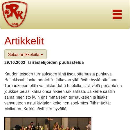
Navigaati
Artikkelit
Selaa artikkeleita
29.10.2002 Harrastelijoiden puuhastelua
Kauden toiseen turnaukseen lähti itseluottamusta puhkuva
Raitakissat, jonka odotettiin jatkavan yllättävän hyviä otteitaan.
Turnaukseen oltiin valmistauduttu huolella, sillä vielä perjantaina
joukkue pelasi kainalonsa hikeen srk-salissa. Jalkeille saatiin
sama miehistö kuin ensimmäiseen turnaukseen ja lisäksi
vahvuuteen astui kivitalon kokoinen spol-mies Riihimäeltä:
Moilanen. Kaikki näytti siis hyvältä.