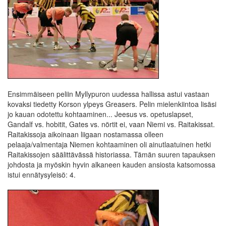
Ensimmäiseen peliin Myllypuron uudessa hallissa astui vastaan
kovaksi tiedetty Korson ylpeys Greasers. Pelin mielenkiintoa lisäsi
jo kauan odotettu kohtaaminen... Jeesus vs. opetuslapset,
Gandalf vs. hobitit, Gates vs. nörtit ei, vaan Niemi vs. Raitakissat.
Raitakissoja aikoinaan liigaan nostamassa olleen
pelaaja/valmentaja Niemen kohtaaminen oli ainutlaatuinen hetki
Raitakissojen säälittävässä historiassa. Tämän suuren tapauksen
johdosta ja myöskin hyvin alkaneen kauden ansiosta katsomossa
istui ennätysyleisö: 4.