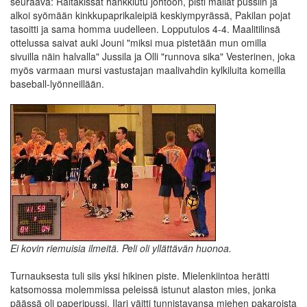
seuraava: Raitakissat hankkiutu johtoon, pisti mailat pussiin ja
alkoi syömään kinkkupaprikaleipiä keskiympyrässä, Pakilan pojat
tasoitti ja sama homma uudelleen. Lopputulos 4-4. Maalitilinsä
ottelussa saivat auki Jouni "miksi mua pistetään mun omilla
sivuilla näin halvalla" Jussila ja Olli "runnova sika" Vesterinen, joka
myös varmaan mursi vastustajan maalivahdin kylkiluita komeilla
baseball-lyönneillään.
Ei kovin riemuisia ilmeitä. Peli oli yllättävän huonoa.
Turnauksesta tuli siis yksi hikinen piste. Mielenkiintoa herätti
katsomossa molemmissa peleissä istunut alaston mies, jonka
päässä oli paperipussi. Ilari väitti tunnistavansa miehen pakaroista