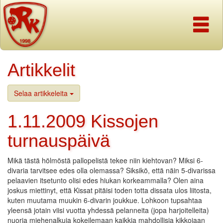
Navigaati
Artikkelit
Selaa artikkeleita
1.11.2009 Kissojen
turnauspäivä
Mikä tästä hölmöstä pallopelistä tekee niin kiehtovan? Miksi 6-
divaria tarvitsee edes olla olemassa? Siksikö, että näin 5-divarissa
pelaavien itsetunto olisi edes hiukan korkeammalla? Olen aina
joskus miettinyt, että Kissat pitäisi toden totta dissata ulos liitosta,
kuten muutama muukin 6-divarin joukkue. Lohkoon tupsahtaa
yleensä jotain viisi vuotta yhdessä pelanneita (jopa harjoitelleita)
nuoria miehenalkuja kokeilemaan kaikkia mahdollisia kikkojaan