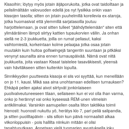
Kissoihin; löytyy myös jotain äijäporukoita, jotka ovat taidoiltaan ja
pelisilmältään valovuoden edellä jos nyt fysiikka onkin vaan
kissojen tasolla; sitten on jotain puuhelmillä koreilevia ex-staroja,
jotka huomasivat että ylemmillä sarjatasoilla joutuu
harjoittelemaan, ja ovat sitten tulleet "jäähdyttelemään" siten että
ylimääräinen lämpö siirtyy kattien tupsukorvien väliin. Ja onhan
siellä ne 2-3 joukkuetta, joilla on rumat peliasut, kaksi
vaihtomiestä, korkeintaan kolme pelaajaa jotka osaa jotain
muutakin kuin huitoa golfswingejä tangentin suuntaan ja pitkäksi
venynyt saunailta aina ennen turnauspäivää. Nämä ovat niitä
joukkueita, joita vastaan Kissat taistelee tasaväkisesti, yleensä
vain hävitäkseen sitten kuitenkin lopulta.
Sinnikkyyden puutteesta kissoja ei siis voi syyttää, kun meneillään
on jo 11. kausi. Mikä saa aina unohtamaan edellisen turnauksen?
Ehkäpä pelien ajaksi aivot siirtyvät jonkinlaiseen
puolivalveutuneeseen tilaan, sellaiseen kun ei voi olla ihan varma,
onko jo herännyt vai onko kyseessä REM-unen viimeisin
antikliimaksi. Varsinkin aamupelien osalta liiton taktiikka toimii
hienosti: huonosti nukuttu yö, herätys klo 7, pari peliä salipandia,
ja sitten puoliltapäivin - siis silloin kun päivä normaalisti alkaa
viikonloppuisin - pois hallilta niinkuin mitään ei olisi
tapahtunutkaan. Annetaan vielä tuomarien avustuksella joku