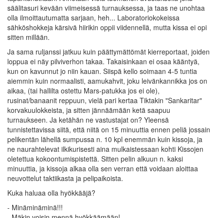
säälitasuri kevään viimeisessä turnauksessa, ja taas ne unohtaa
olla ilmoittautumatta sarjaan, heh... Laboratoriokokeissa
sähköshokkeja kärsivä hiirikin oppii viidennellä, mutta kissa ei opi
sitten millään.
Ja sama ruljanssi jatkuu kuin päättymättömät kierreportaat, joiden
loppua ei näy pilviverhon takaa. Takaisinkaan ei osaa kääntyä,
kun on kavunnut jo niin kauan. Siispä kello soimaan 4-5 tuntia
aiemmin kuin normaalisti, aamukahvit, joku leivänkannikka jos on
aikaa, (tai hallilta ostettu Mars-patukka jos ei ole),
rusinat/banaanit reppuun, vielä pari kertaa Tiktakin "Sankaritar"
korvakuulokkeista, ja sitten jännäämään ketä saapuu
turnaukseen. Ja ketähän ne vastustajat on? Yleensä
tunnistettavissa siitä, että niitä on 15 minuuttia ennen peliä jossain
pelikentän lähellä sumpussa n. 10 kpl enemmän kuin kissoja, ja
ne naurahtelevat ilkikurisesti aina mulkaistessaan kohti Kissojen
oletettua kokoontumispistettä. Sitten pelin alkuun n. kaksi
minuuttia, ja kissoja alkaa olla sen verran että voidaan aloittaa
neuvottelut taktiikasta ja pelipaikoista.
Kuka haluaa olla hyökkääjä?
- Minäminäminä!!!
- Mäkin voisin mennä hyökkäämään!