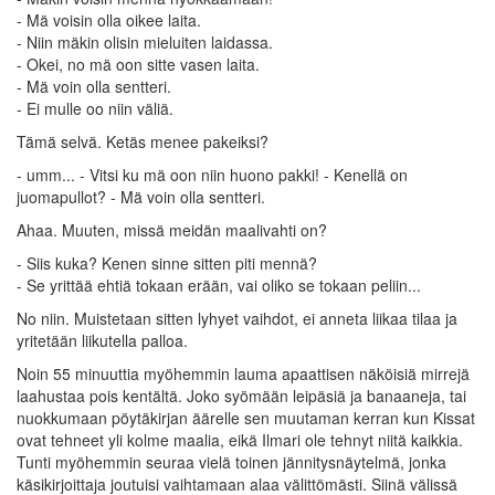
- Mä voisin olla oikee laita.
- Niin mäkin olisin mieluiten laidassa.
- Okei, no mä oon sitte vasen laita.
- Mä voin olla sentteri.
- Ei mulle oo niin väliä.
Tämä selvä. Ketäs menee pakeiksi?
- umm... - Vitsi ku mä oon niin huono pakki! - Kenellä on
juomapullot? - Mä voin olla sentteri.
Ahaa. Muuten, missä meidän maalivahti on?
- Siis kuka? Kenen sinne sitten piti mennä?
- Se yrittää ehtiä tokaan erään, vai oliko se tokaan peliin...
No niin. Muistetaan sitten lyhyet vaihdot, ei anneta liikaa tilaa ja
yritetään liikutella palloa.
Noin 55 minuuttia myöhemmin lauma apaattisen näköisiä mirrejä
laahustaa pois kentältä. Joko syömään leipäsiä ja banaaneja, tai
nuokkumaan pöytäkirjan äärelle sen muutaman kerran kun Kissat
ovat tehneet yli kolme maalia, eikä Ilmari ole tehnyt niitä kaikkia.
Tunti myöhemmin seuraa vielä toinen jännitysnäytelmä, jonka
käsikirjoittaja joutuisi vaihtamaan alaa välittömästi. Siinä välissä